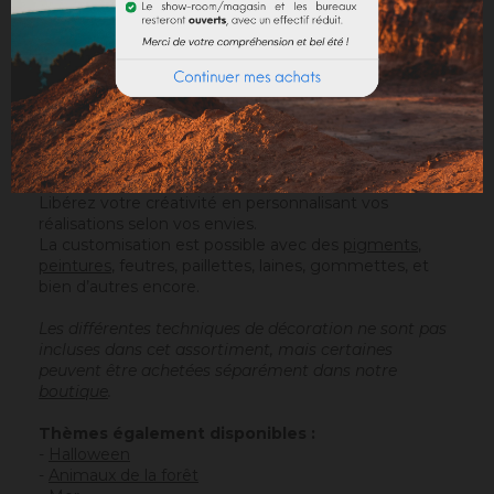
Utilisations :
loisirs créatifs, décoration, ateliers
pédagogiques, fêtes et cadeaux.
Ce produit stimule la créativité ainsi que la motricité
fine.
Il convient aux enfants dès 3 ans, sous la surveillance
d’un adulte et offre également un moment de
détente aux adolescents et aux adultes.
Libérez votre créativité en personnalisant vos
réalisations selon vos envies.
La customisation est possible avec des
pigments
,
peintures
, feutres, paillettes, laines, gommettes, et
bien d’autres encore.
Les différentes techniques de décoration ne sont pas
incluses dans cet assortiment, mais certaines
peuvent être achetées séparément dans notre
boutique
.
Thèmes également disponibles :
-
Halloween
-
Animaux de la forêt