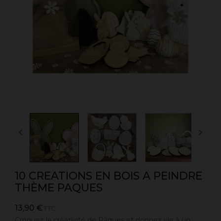


10 CREATIONS EN BOIS A PEINDRE
THÈME PAQUES
13,90 €
TTC
Croquez la créativité de Pâques et donnez vie à un