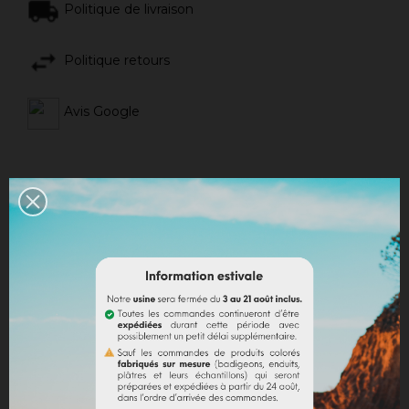
Politique de livraison
Politique retours
Avis Google
DESCRIPTION
DÉTAILS DU PRODUIT
Présenté dans un pochon en coton, fermeture à
cordon, il contient les formes suivantes :
- Panier rempli d’œufs
- Poussin dans sa coquille
- Poule
- Lapin
- Lapin de dos
- Tablette de chocolat
- Cloche
- 3 œufs à décorer