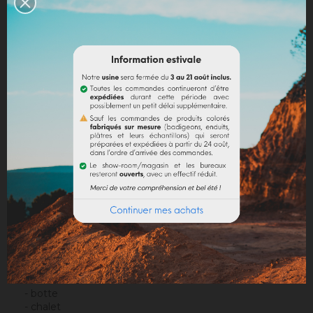
Mentions légales
Politique de livraison
Politique retours
Avis Google
DESCRIPTION
DÉTAILS DU PRODUIT
Présenté dans un pochon en coton, fermeture à
cordon, il contient les formes suivantes :
- cadeau
- boule de Noël
- botte
- chalet