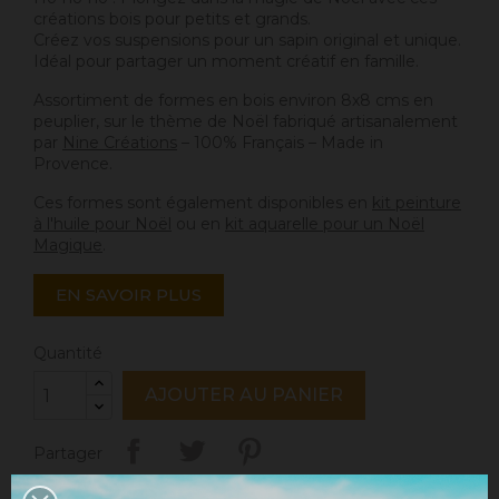
créations bois pour petits et grands.
Créez vos suspensions pour un sapin original et unique.
Idéal pour partager un moment créatif en famille.
Assortiment de formes en bois environ 8x8 cms en
peuplier, sur le thème de Noël fabriqué artisanalement
par
Nine Créations
– 100% Français – Made in
Provence.
Ces formes sont également disponibles en
kit peinture
à l'huile pour Noël
ou en
kit aquarelle pour un Noël
Magique
.
EN SAVOIR PLUS
Quantité
AJOUTER AU PANIER
Partager