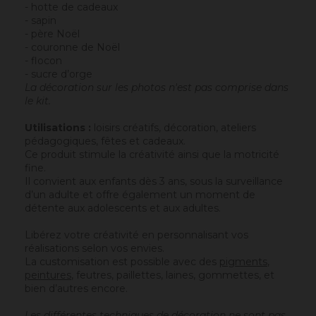
- hotte de cadeaux
- sapin
- père Noël
- couronne de Noël
- flocon
- sucre d’orge
La décoration sur les photos n'est pas comprise dans
le kit.
Utilisations :
loisirs créatifs, décoration, ateliers
pédagogiques, fêtes et cadeaux.
Ce produit stimule la créativité ainsi que la motricité
fine.
Il convient aux enfants dès 3 ans, sous la surveillance
d’un adulte et offre également un moment de
détente aux adolescents et aux adultes.
Libérez votre créativité en personnalisant vos
réalisations selon vos envies.
La customisation est possible avec des
pigments
,
peintures
, feutres, paillettes, laines, gommettes, et
bien d’autres encore.
Les différentes techniques de décoration ne sont pas