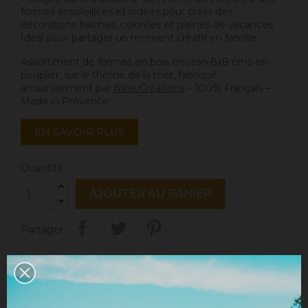
formes ensoleillées et iodées pour créer des
décorations fraîches, colorées et pleines de vacances.
Idéal pour partager un moment créatif en famille.
Assortiment de formes en bois environ 8x8 cms en
peuplier, sur le thème de la mer, fabriqué
artisanalement par
Nine Créations
– 100% Français –
Made in Provence
EN SAVOIR PLUS
Quantité
AJOUTER AU PANIER
Partager
Mentions légales