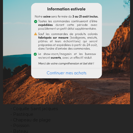
Politique de livraison
Politique retours
Avis Google
DESCRIPTION
DÉTAILS DU PRODUIT
Présenté dans un pochon en coton, fermeture à
cordon, il contient les formes suivantes :
- Etoile de mer
- Soleil
- Seau de plage
- Coquille Saint jacques
- Pastèque
- Chapeau de plage
- Poisson
- Bateau