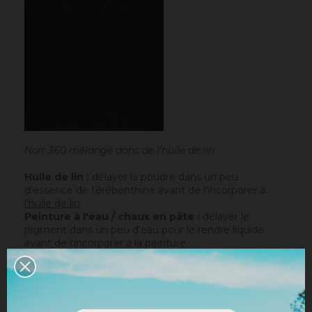
Noir 360 mélangé dans de l'huile de lin
Huile de lin :
délayer la poudre dans un peu
d'essence de térébenthine avant de l'incorporer à
l'huile de lin
.
Peinture à l'eau / chaux en pâte :
délayer le
pigment dans un peu d'eau pour le rendre liquide
avant de l'incorporer à la peinture.
Chaux en poudre / ciment / plâtre :
incorporer
directement le pigment (jusqu’à 10% par rapport au
poids du liant), puis mélanger de manière à teinter la
totalité de votre liant.