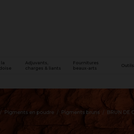
 la
Adjuvants,
Fournitures
Outils
doise
charges & liants
beaux-arts
Pigments en poudre
Pigments bruns
BRUN DE C