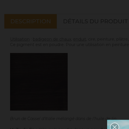
DESCRIPTION
DÉTAILS DU PRODUIT
Utilisation
:
badigeon de chaux
,
enduit
, cire, peinture, plâtr
Ce pigment est en poudre. Pour une utilisation en peinture 
Brun de Cassel d'Italie mélangé dans de l'huile de lin