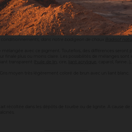
os conditionnements, dans notre badigeon de chaux
Badisof natu
 mélangée avec ce pigment. Toutefois, des différences seront p
eur finale plus ou moins claire. Les possibilités de mélanges sont
iant transparent (
huile de lin
, cire,
liant acrylique
, caparol, farine
nt. Gris moyen très légèrement coloré de brun avec un liant blanc.
le était récoltée dans les dépôts de tourbe ou de lignite. A cause 
alcinés.
_____________________