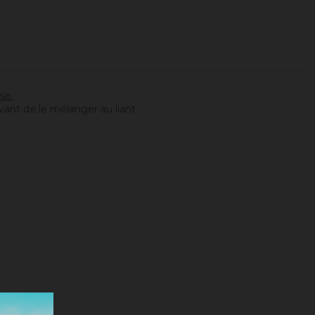
se.
vant de le mélanger au liant.