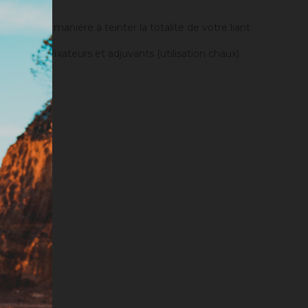
einture.
anger de manière à teinter la totalité de votre liant.
er des fixateurs et adjuvants (utilisation chaux).