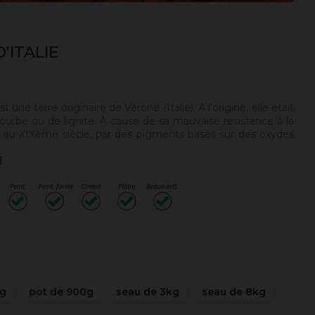
'ITALIE
st une
terre originaire de Vérone (Italie). A l'origine, elle était
ourbe ou de lignite. A cause de sa mauvaise résistance à la
e au XIXème siècle, par des pigments basés sur des oxydes
l
.
0g
pot de 900g
seau de 3kg
seau de 8kg