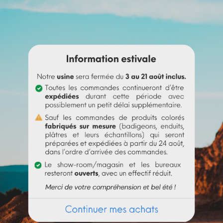
érébenthine avant de l'incorporer à
l'huile de lin
.
 un peu d'eau pour le rendre liquide avant de l'incorporer à la p
t le pigment (jusqu’à 10% par rapport au poids du liant), puis mél
t au liant employé. Au-delà de 10%, il est recommandé d'incorpor