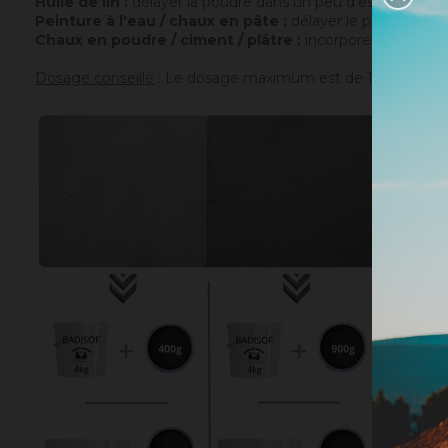
Huile de lin :
délayer la poudre dans un peu d'essence de t
Peinture à l'eau / chaux en pâte :
délayer le pigment dans
Chaux en poudre / ciment / plâtre :
incorporer directemen
Dosage conseillé
: Le dosage maximum est de 10% par rappor