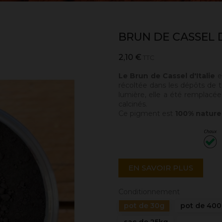
BRUN DE CASSEL D
2,10 €
TTC
Le Brun de Cassel d'Italie
e
récoltée dans les dépôts de t
lumière, elle a été remplacé
calcinés.
Ce pigment est
100% nature
EN SAVOIR PLUS
Conditionnement
pot de 30g
pot de 40
sac de 25kg