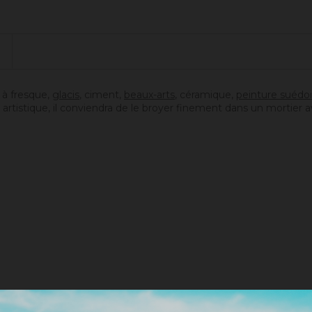
e, à fresque,
g
lacis
, ciment,
beaux-arts
, céramique,
peinture suédoi
artistique, il conviendra de le broyer finement dans un mortier a