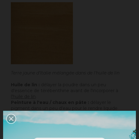
Terre jaune d'Italie mélangée dans de l'huile de lin
Huile de lin :
délayer la poudre dans un peu
d'essence de térébenthine avant de l'incorporer à
l'huile de lin
.
Peinture à l'eau / chaux en pâte :
délayer le
pigment dans un peu d'eau pour le rendre liquide
avant de l'incorporer à la peinture.
Chaux en poudre / ciment / plâtre :
incorporer
directement le pigment (jusqu’à 10% par rapport au
poids du liant), puis mélanger de manière à teinter la
totalité de votre liant.