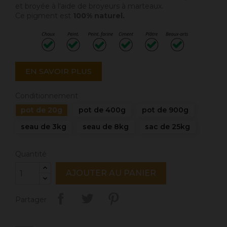
et broyée à l'aide de broyeurs à marteaux.
Ce pigment est
100% naturel.
EN SAVOIR PLUS
Conditionnement
pot de 20g
pot de 400g
pot de 900g
seau de 3kg
seau de 8kg
sac de 25kg
Quantité
AJOUTER AU PANIER
Partager