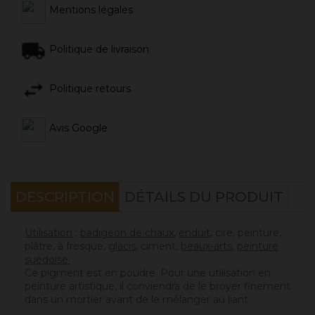
Mentions légales
Politique de livraison
Politique retours
Avis Google
DESCRIPTION
DÉTAILS DU PRODUIT
Utilisation
:
badigeon de chaux
,
enduit
, cire, peinture,
plâtre, à fresque,
g
lacis
, ciment,
beaux-arts
,
peinture
suédoise.
Ce pigment est en poudre. Pour une utilisation en
peinture artistique, il conviendra de le broyer finement
dans un mortier avant de le mélanger au liant.