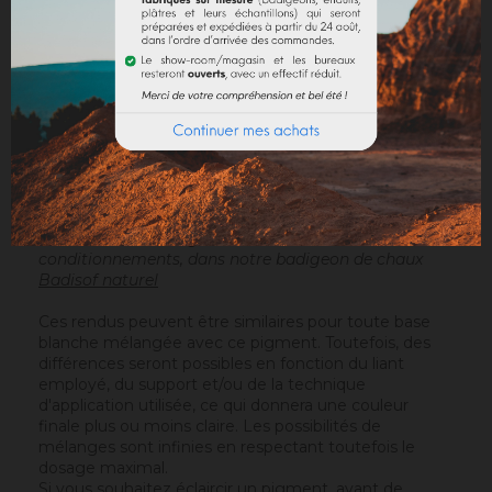
Résultats de mélanges de Jaune tournesol selon nos
conditionnements, dans notre badigeon de chaux
Badisof naturel
Ces rendus peuvent être similaires pour toute base
blanche mélangée avec ce pigment. Toutefois, des
différences seront possibles en fonction du liant
employé, du support et/ou de la technique
d'application utilisée, ce qui donnera une couleur
finale plus ou moins claire. Les possibilités de
mélanges sont infinies en respectant toutefois le
dosage maximal.
Si vous souhaitez éclaircir un pigment, avant de