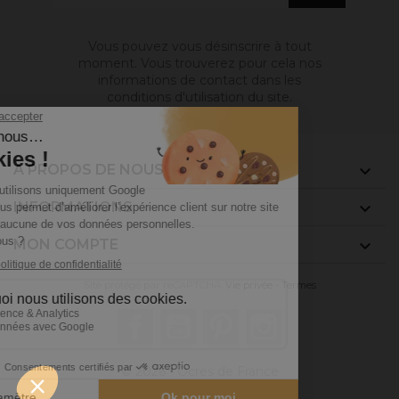
Vous pouvez vous désinscrire à tout
moment. Vous trouverez pour cela nos
informations de contact dans les
conditions d'utilisation du site.
A PROPOS DE NOUS

INFORMATIONS

MON COMPTE

Site protégé par reCAPTCHA.
Vie privée
-
Termes
Facebook
YouTube
Pinterest
Instagram
© 2026 - Ocres de France