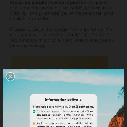
Chaux en poudre / ciment / plâtre :
incorporer
directement le pigment (jusqu’à 10% par rapport au
poids du liant), puis mélanger de manière à teinter la
totalité de votre liant.
Dosage conseillé
: Le dosage maximum est de 10%
par rapport au liant employé. Au-delà de 10%, il est
recommandé d'incorporer des fixateurs et adjuvants
(utilisation chaux).