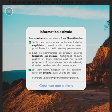
Chaux en poudre / ciment / plâtre :
incorporer
directement le pigment (jusqu’à 10% par rapport au
poids du liant), puis mélanger de manière à teinter la
totalité de votre liant.
Dosage conseillé
: Le dosage maximum est de 10 %
par rapport au liant employé. Au-delà de 10 %, il est
recommandé d'incorporer des fixateurs et adjuvants
(utilisation chaux).