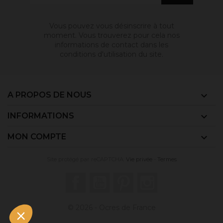
Vous pouvez vous désinscrire à tout
moment. Vous trouverez pour cela nos
informations de contact dans les
conditions d'utilisation du site.
A PROPOS DE NOUS

INFORMATIONS

MON COMPTE

Site protégé par reCAPTCHA.
Vie privée
-
Termes
Facebook
YouTube
Pinterest
Instagram
© 2026 - Ocres de France